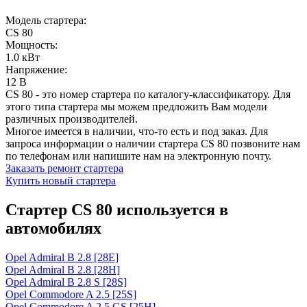
Модель стартера:
CS 80
Мощность:
1.0 кВт
Напряжение:
12 В
CS 80 - это номер стартера по каталогу-классификатору. Для
этого типа стартера мы можем предложить Вам модели
различных производителей.
Многое имеется в наличии, что-то есть и под заказ. Для
запроса информации о наличии стартера CS 80 позвоните нам
по телефонам или напишите нам на электронную почту.
Заказать ремонт стартера
Купить новый стартера
Стартер CS 80 используется в
автомобилях
Opel Admiral B 2.8 [28E]
Opel Admiral B 2.8 [28H]
Opel Admiral B 2.8 S [28S]
Opel Commodore A 2.5 [25S]
Opel Commodore A 2.5 GS [25H]