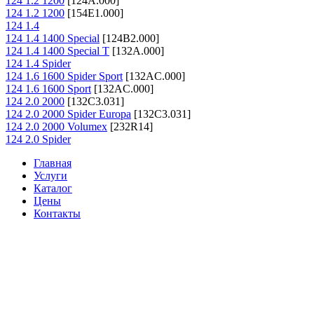
124 1.2 1200
[124A.000]
124 1.2 1200
[154E1.000]
124 1.4
124 1.4 1400 Special
[124B2.000]
124 1.4 1400 Special T
[132A.000]
124 1.4 Spider
124 1.6 1600 Spider Sport
[132AC.000]
124 1.6 1600 Sport
[132AC.000]
124 2.0 2000
[132C3.031]
124 2.0 2000 Spider Europa
[132C3.031]
124 2.0 2000 Volumex
[232R14]
124 2.0 Spider
Главная
Услуги
Каталог
Цены
Контакты